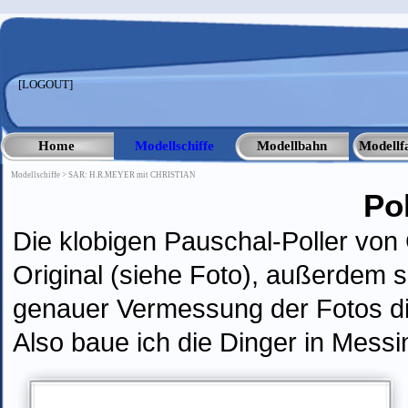
Direkt zum Seiteninhalt
[LOGOUT]
Home
Modellschiffe
Modellbahn
Modellf
▼
Modellschiffe > SAR: H.R.MEYER mit CHRISTIAN
Pol
Die klobigen Pauschal-Poller vo
Original
(siehe Foto)
, außerdem si
genauer Vermessung der Fotos dic
Also baue ich die Dinger in Messi