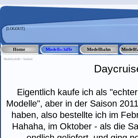
Direkt zum Seiteninhalt
[LOGOUT]
Home
Modellschiffe
Modellbahn
Modellf
▼
Modellschiffe > Yachten
Daycruis
Eigentlich kaufe ich als "echter
Modelle", aber in der Saison 2011
haben, also bestellte ich im Febr
Hahaha, im Oktober - als die Sa
endlich geliefert, und ging 